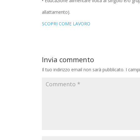
• Educazione alimentare volta al singolo e/o grup
allattamento).
SCOPRI COME LAVORO
Invia commento
Il tuo indirizzo email non sarà pubblicato.
I camp