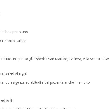
;
edale ho aperto uno
 il centro ‘’Urban
rsi tirocini presso gli Ospedali San Martino, Galliera, Villa Scassi e Gas
eranze ed allergie;
ettando esigenze ed abitudini del paziente anche in ambito
ed asili;