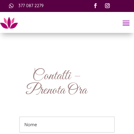

377 087 2279
Contatti –
Prenota Ora